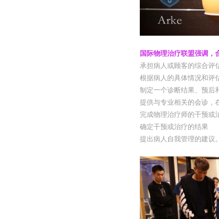
国
际
物理治
疗联
盟
强调
，
承担病人或
顾
客的
综
合
评
根据病人的具体情况和
评
制定一个
诊
断
结
果、
预
后
提供与
专业
相关的会
诊
，
完成物理治
疗师
的干
预
或
确定干
预
或治
疗
的
结
果
提出病人自我管理的建
议