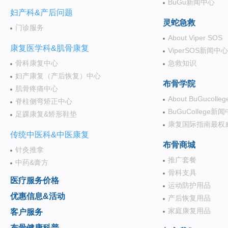
BuGu新闻中心
妇产科&产后问题
灵蛇急救
门诊服务
About Viper SOS
康复医学科&肌骨康复
ViperSOS新闻中心
骨科康复中心
急救知识
妇产康复（产后恢复）中心
布骨学院
肌骨疼痛中心
About BuGucolleg
脊柱侧弯矫正中心
BuGuCollege新
足踝康复&矫形鞋垫
康复国际指南最权
传统中医科&中医康复
布骨商城
针灸推拿
推广套餐
中药&膏方
骨科支具
医疗服务价格
运动防护用品
优惠信息&活动
产后恢复用品
家庭康复用品
客户服务
布骨健康科普