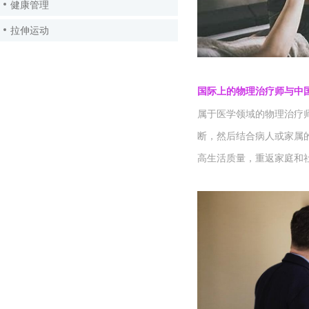
健康管理
拉伸运动
国
际
上的物理治
疗师
与中
属于医学
领
域的物理治
疗
断，然后
结
合病人或家属
高生活
质
量，重返家庭和