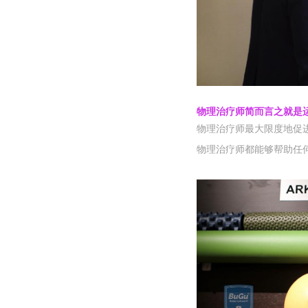
物理治
疗师
简而言
之就是
物理治
疗师
最大限度地促
物理治
疗师
都能
够
帮助任