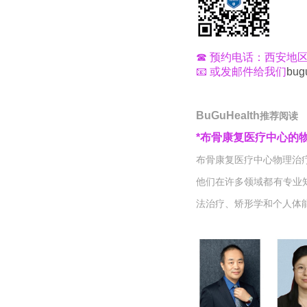
☎
预约电话：西安地区就诊
📧
或发邮件给我们
bug
BuGuHealth
推荐阅读
*
布骨康复医疗中心的
布骨康复医疗中心物理治
他们在许多领域都有专业
法治疗、矫形学和个人体