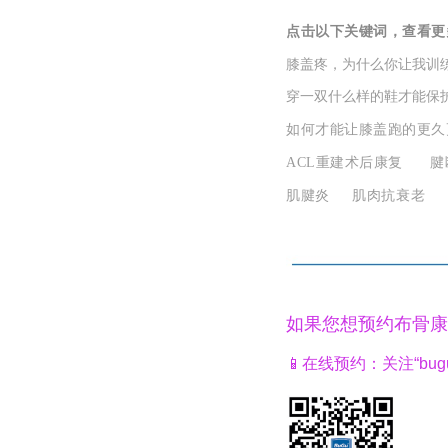
点击以下关键词，查看更
膝盖疼，为什么你让我训
穿一双什么样的鞋才能保
如何才能让膝盖跑的更久
ACL重建术后康复
腱
肌腱炎
肌肉抗衰老
如果您想预约布骨康
📱
在线预约：关注“bug