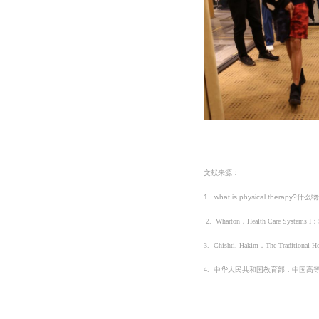
文献来源：
1.
what is physical therapy?
什么物
2.
Wharton
．
Health Care Systems I
：
3.
Chishti, Hakim
．
The Traditional H
4.
中
华
人民共和国教育部．中国高