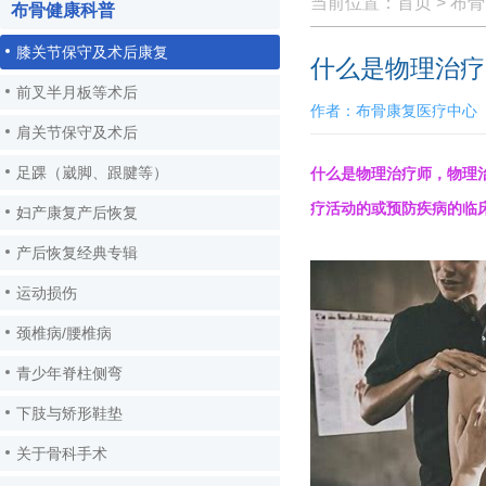
当前位置：
首页
>
布骨
布骨健康科普
膝关节保守及术后康复
什么是物理治疗
前叉半月板等术后
作者：布骨康复医疗中心 时间
肩关节保守及术后
足踝（崴脚、跟腱等）
什么是物理治
疗师
，物理
疗
活
动
的或
预
防疾病的
临
妇产康复产后恢复
产后恢复经典专辑
运动损伤
颈椎病/腰椎病
青少年脊柱侧弯
下肢与矫形鞋垫
关于骨科手术