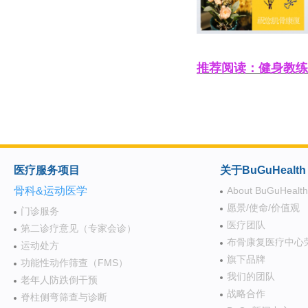
推荐阅读：
健身教练
医疗服务项目
关于BuGuHealth
骨科&运动医学
About BuGuHealth
愿景/使命/价值观
门诊服务
医疗团队
第二诊疗意见（专家会诊）
布骨康复医疗中心
运动处方
旗下品牌
功能性动作筛查（FMS）
我们的团队
老年人防跌倒干预
战略合作
脊柱侧弯筛查与诊断